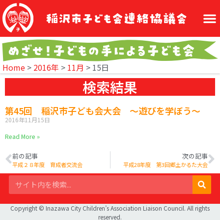
Home
>
2016年
>
11月
>
15日
検索結果
第45回 稲沢市子ども会大会 ～遊びを学ぼう～
2016年11月15日
Read More »
前の記事
次の記事
平成２８年度 育成者交流会
平成28年度 第3回郷土かるた大会
Copyright © Inazawa City Children’s Association Liaison Council. All rights
reserved.