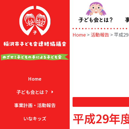
Home
>
活動報告
>
平成2
Home
子ども会とは？
事業計画・活動報告
平成29年
いなキッズ